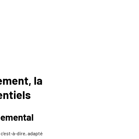
ement, la
entiels
nemental
, c’est-à-dire, adapté