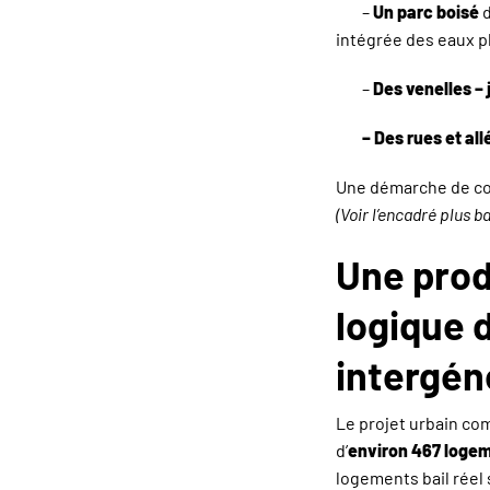
–
Un parc boisé
d
intégrée des eaux p
–
Des venelles – 
– Des rues et al
Une démarche de con
(Voir l’encadré plus ba
Une prod
logique d
intergén
Le projet urbain c
d’
environ 467 logem
logements bail réel s