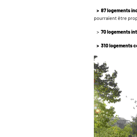
> 87 logements ind
pourraient être prop
>
70 logements in
> 310 logements co