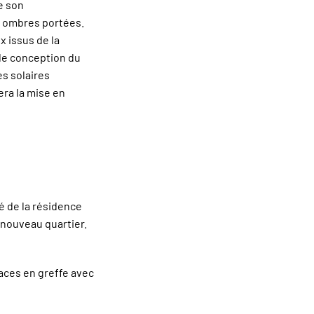
de son
s ombres portées.
 issus de la
de conception du
es solaires
era la mise en
té de la résidence
e nouveau quartier.
aces en greffe avec