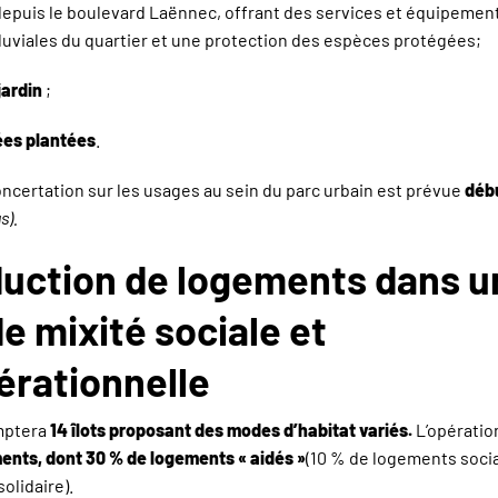
epuis le boulevard Laënnec, offrant des services et équipemen
luviales du quartier et une protection des espèces protégées;
jardin
;
lées plantées
.
certation sur les usages au sein du parc urbain est prévue
déb
s).
uction de logements dans u
e mixité sociale et
érationnelle
omptera
14 îlots proposant des modes d’habitat variés.
L’opération
ents, dont 30 % de logements « aidés »
(10 % de logements soci
olidaire).